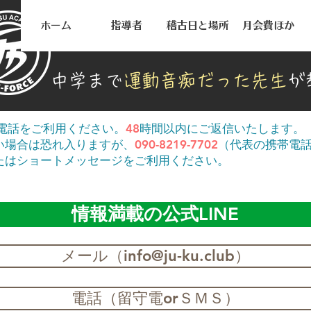
ホーム
指導者
稽古日と場所
月会費ほか
中学まで
運動音痴だった先生
が
・電話をご利用ください。
48
時間以内にご返信いたします。
い場合は恐れ入りますが、
090-8219-7702
（代表の携帯電
たはショートメッセージをご利用ください。
情報満載の公式LINE
メール（info@ju-ku.club）
電話（留守電orＳＭＳ）