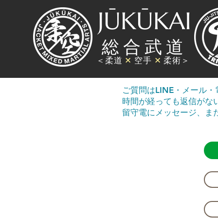
JŪKŪKAI
総
合
武
道
＜柔道
✕
空手
✕
柔術＞
ご質問はLINE・メール
時間が経っても返信がな
留守電にメッセージ、ま