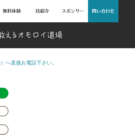
無料体験
技紹介
スポンサー
問い合わせ
教
え
る
オ
モロイ
道場
話）へ直接お電話下さい。