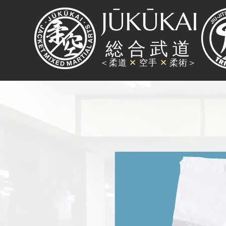
JŪKŪKAI
総
合
武
道
＜柔道
✕
空手
✕
柔術＞