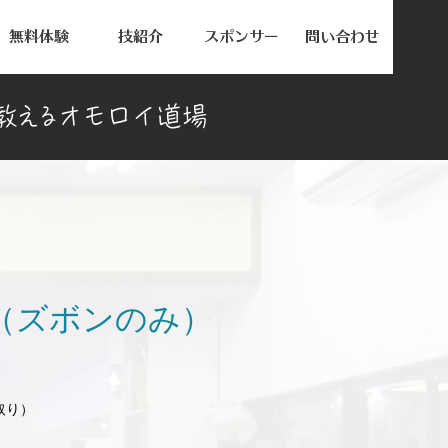
無料体験
技紹介
スポンサー
問い合わせ
教
え
る
オ
モロイ
道場
着（ズボンのみ）
セ
ー
取り）
ル