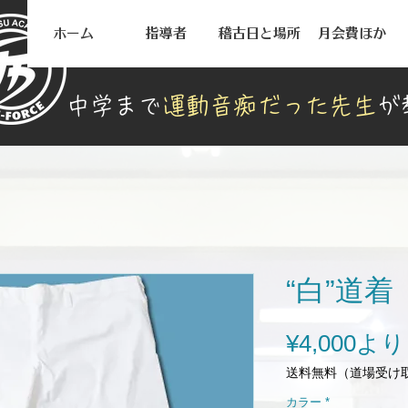
ホーム
指導者
稽古日と場所
月会費ほか
中学まで
運動音痴だった先生
が
“白”道
¥4,000
より
送料無料（道場受け
カラー
*