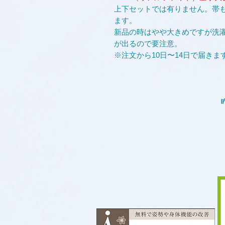
上下セットでは有りません。帯
ます。
新品の時はやや大きめですが洗
が出るので要注意。
※注文から10日〜14日で届きま
黒道着は4号からで上下セット
ほかのカラー展開は青、黄、赤
で約2万円です、要相談ください