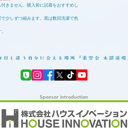
も付きません。購入前に試着をおすすめし
濯で少しずつ縮みます。黒は数回洗濯で色
す。
販売のみ。白より少しだけ高め。
、緑などが可能ですが、別注で上下セット
。
​昨日と違う自分に会える場所「柔空会 本部道場
Sponsor introduction